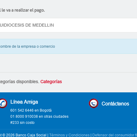
le va a realizar el pago.
 nombre de la empresa o comercio
tegorías disponibles.
Categorías
Línea Amiga
Contáctenos
601 542 6446 en Bogotá
01 8000 910038 en otras ciudades
#233 sin costo
t © 2026 Banco Caja Social |
Términos y Condiciones
|
Defensor del consumidor f